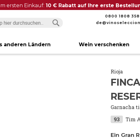
im ersten Einkauf:
10 € Rabatt auf Ihre erste Bestell
0800 1808 358
de@vinoseleccio
Suchen
Suchen
s anderen Ländern
Wein verschenken
Rioja
FINC
RESER
Garnacha t
93
Tim 
Ein Gran R