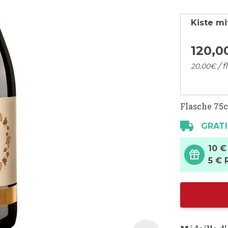
Kiste mi
120,
0
/ f
20,
00
€
Flasche 75c
GRATI
10 €
5 € 