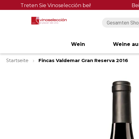
Treten Sie Vinoselección bei!
Be
Wein
Weine au
Startseite
Fincas Valdemar Gran Reserva 2016
Zum
Ende
der
Bildgalerie
springen