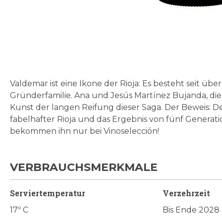
Zum
Anfang
der
Bildgalerie
Valdemar ist eine Ikone der Rioja: Es besteht seit üb
springen
Gründerfamilie. Ana und Jesús Martínez Bujanda, die
Kunst der langen Reifung dieser Saga. Der Beweis: D
fabelhafter Rioja und das Ergebnis von fünf Generati
bekommen ihn nur bei Vinoselección!
VERBRAUCHSMERKMALE
Serviertemperatur
Verzehrzeit
17º C
Bis Ende 2028