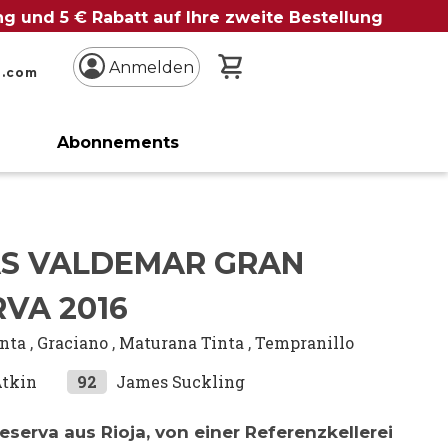
ung und 5 € Rabatt auf Ihre zweite Bestellung
Mein Warenkorb
Anmelden
n.com
Abonnements
AS VALDEMAR GRAN
VA 2016
inta
,
Graciano
,
Maturana Tinta
,
Tempranillo
Atkin
92
James Suckling
eserva aus Rioja, von einer Referenzkellerei