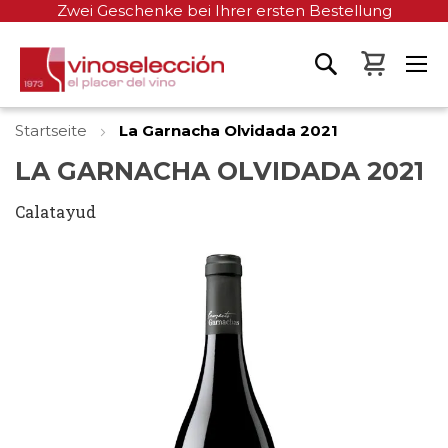
Zwei Geschenke bei Ihrer ersten Bestellung
Mein W
Startseite
La Garnacha Olvidada 2021
LA GARNACHA OLVIDADA 2021
Calatayud
Zum
Ende
der
Bildgalerie
springen