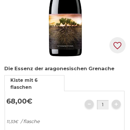
Zum
Die Essenz der aragonesischen Grenache
Anfang
der
Kiste mit 6
Bildgalerie
flaschen
springen
68,
00
€
/ flasche
11,
33
€