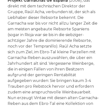
Projekt Garnachas de España
(2008), das
direkt mit dem technischen Direktor der
Gruppe, Raúl Acha, verbunden ist, der sich als
Liebhaber dieser Rebsorte bekennt. Die
Garnacha war bis vor nicht allzu langer Zeit die
am meisten angebaute Rebsorte Spaniens
(sogar in Rioja war sie bis in die siebziger-
achtziger Jahre die dominierende Rebsorte,
noch vor der Tempranillo). Raúl Acha setzte
sich zum Ziel, im Ebro-Tal kleine Parzellen mit
Garnacha-Reben auszuwählen, die über ein
Jahrhundert alt sind. Vergessene Weinberge,
die in einigen Fällen von ihren Besitzern
aufgrund der geringen Rentabilität
aufgegeben wurden: Sie bringen kaum 3-4
Trauben pro Rebstock hervor und erfordern
zudem eine anspruchsvolle Weinbauarbeit.
Nun erzeugt Vintae mit diesen alten Garnacha-
Reben aus dem Ebro-Tal eine Kollektion von