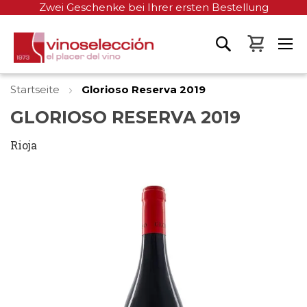
Zwei Geschenke bei Ihrer ersten Bestellung
Mein W
Startseite
Glorioso Reserva 2019
GLORIOSO RESERVA 2019
Rioja
Zum
Ende
der
Bildgalerie
springen