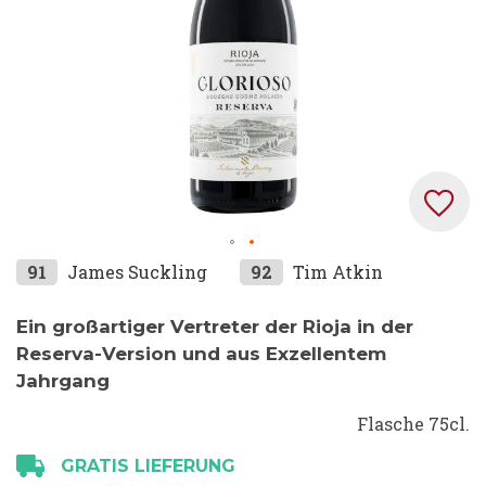
Zum
91
James Suckling
92
Tim Atkin
Anfang
der
Ein großartiger Vertreter der Rioja in der
Bildgalerie
Reserva-Version und aus Exzellentem
springen
Jahrgang
Flasche 75cl.
GRATIS LIEFERUNG