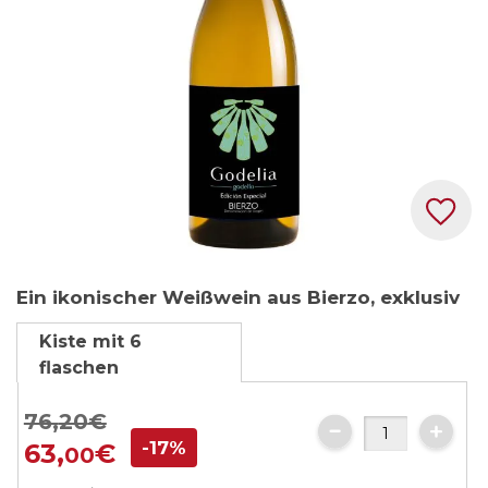
Zum
Ein ikonischer Weißwein aus Bierzo, exklusiv
Anfang
der
Kiste mit 6
Bildgalerie
flaschen
springen
76,
20
€
-17%
63,
€
00