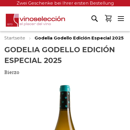
Zwei Geschenke bei Ihrer ersten Bestellung
Mein W
Startseite
Godelia Godello Edición Especial 2025
GODELIA GODELLO EDICIÓN
ESPECIAL 2025
Bierzo
Zum
Ende
der
Bildgalerie
springen