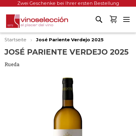
Zwei Geschenke bei Ihrer ersten Bestellung
Mein W
Startseite
José Pariente Verdejo 2025
JOSÉ PARIENTE VERDEJO 2025
Rueda
Zum
Ende
der
Bildgalerie
springen