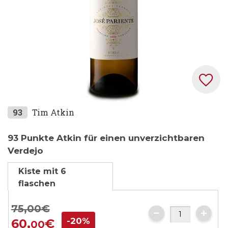
Zum
93
Tim Atkin
Anfang
der
93 Punkte Atkin für einen unverzichtbaren
Bildgalerie
Verdejo
springen
Kiste mit 6
flaschen
75,
00
€
-20%
60,
€
00