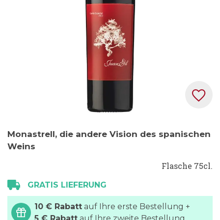
Zum
Monastrell, die andere Vision des spanischen
Anfang
Weins
der
Bildgalerie
Flasche 75cl.
springen
GRATIS LIEFERUNG
10 € Rabatt
auf Ihre erste Bestellung +
5 € Rabatt
auf Ihre zweite Bestellung