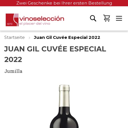
Zwei Geschenke bei Ihrer ersten Bestellung
Mein W
Startseite
Juan Gil Cuvée Especial 2022
JUAN GIL CUVÉE ESPECIAL
2022
Jumilla
Zum
Ende
der
Bildgalerie
springen