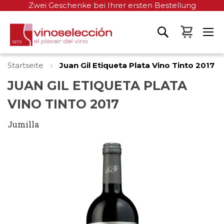
Zwei Geschenke bei Ihrer ersten Bestellung
Mein W
Startseite
Juan Gil Etiqueta Plata Vino Tinto 2017
JUAN GIL ETIQUETA PLATA
VINO TINTO 2017
Jumilla
Zum
Ende
der
Bildgalerie
springen