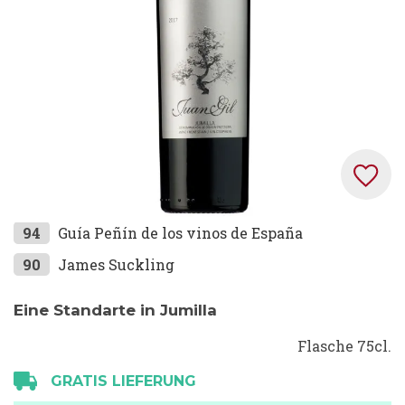
Zum
94
Guía Peñín de los vinos de España
Anfang
90
James Suckling
der
Bildgalerie
Eine Standarte in Jumilla
springen
Flasche 75cl.
GRATIS LIEFERUNG