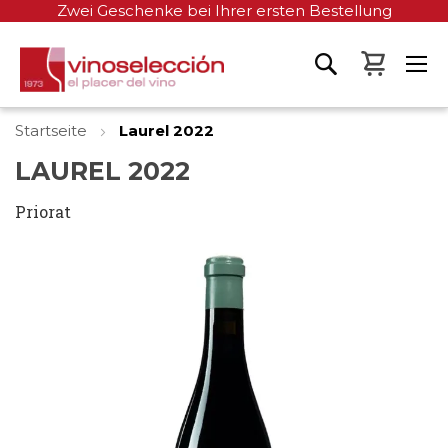
Zwei Geschenke bei Ihrer ersten Bestellung
Mein W
Startseite
Laurel 2022
LAUREL 2022
Priorat
Zum
Ende
der
Bildgalerie
springen