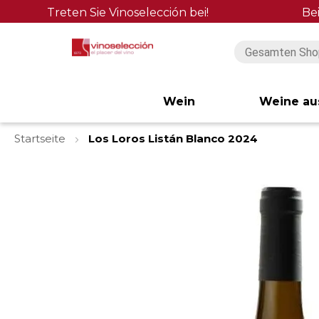
Treten Sie Vinoselección bei!
Be
Wein
Weine au
Startseite
Los Loros Listán Blanco 2024
Zum
Ende
der
Bildgalerie
springen