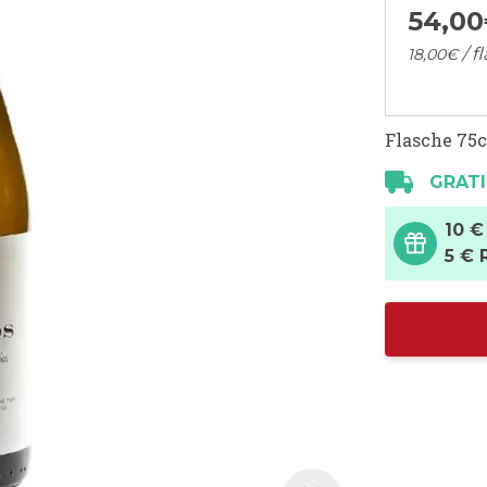
54,
00
/ f
18,
00
€
Flasche 75c
GRATI
10 €
5 € 