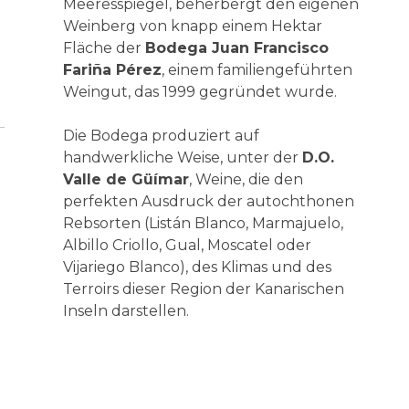
Meeresspiegel, beherbergt den eigenen
Weinberg von knapp einem Hektar
Fläche der
Bodega Juan Francisco
Fariña Pérez
, einem familiengeführten
Weingut, das 1999 gegründet wurde.
Die Bodega produziert auf
handwerkliche Weise, unter der
D.O.
Valle de Güímar
, Weine, die den
perfekten Ausdruck der autochthonen
Rebsorten (Listán Blanco, Marmajuelo,
Albillo Criollo, Gual, Moscatel oder
Vijariego Blanco), des Klimas und des
Terroirs dieser Region der Kanarischen
Inseln darstellen.