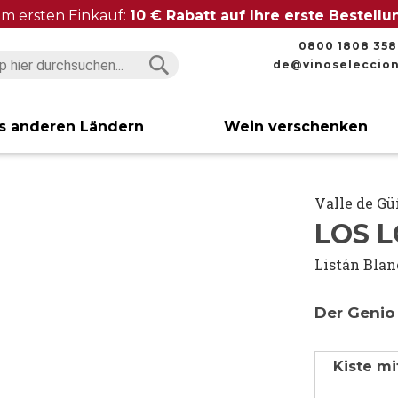
im ersten Einkauf:
10 € Rabatt auf Ihre erste Bestell
0800 1808 358
de@vinoseleccio
Suchen
Suchen
s anderen Ländern
Wein verschenken
Valle de G
LOS L
Listán Blan
Der Genio
Kiste mi