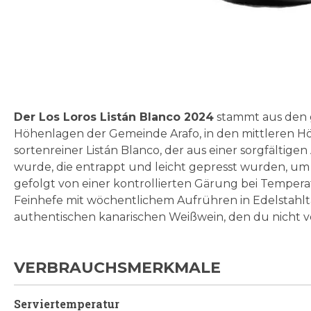
Zum
Anfang
der
Bildgalerie
Der Los Loros Listán Blanco 2024
stammt aus den g
springen
Höhenlagen der Gemeinde Arafo, in den mittleren Höh
sortenreiner Listán Blanco, der aus einer sorgfält
wurde, die entrappt und leicht gepresst wurden, u
gefolgt von einer kontrollierten Gärung bei Tempera
Feinhefe mit wöchentlichem Aufrühren in Edelstahlta
authentischen kanarischen Weißwein, den du nicht ve
VERBRAUCHSMERKMALE
Serviertemperatur