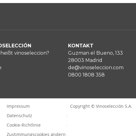
OSELECCIÓN
KONTAKT
heißt vinoseleccion?
Guzman el Bueno, 133
28003 Madrid
e
de@vinoseleccion.com
0800 1808 358
Impressum
Copyright © Vinoselección S.A.
Datenschutz
Cookie-Richtlinie
Zustimmungscookies ändern