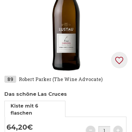
Zum
89
Robert Parker (The Wine Advocate)
Anfang
der
Das schöne Las Cruces
Bildgalerie
Kiste mit 6
springen
flaschen
64,
20
€