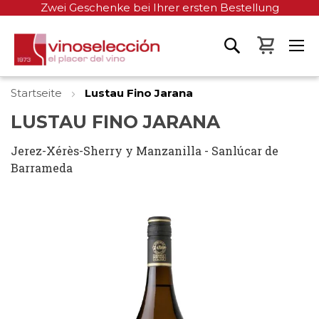
Zwei Geschenke bei Ihrer ersten Bestellung
Mein W
Startseite
Lustau Fino Jarana
LUSTAU FINO JARANA
Jerez-Xérès-Sherry y Manzanilla - Sanlúcar de
Barrameda
Zum
Ende
der
Bildgalerie
springen