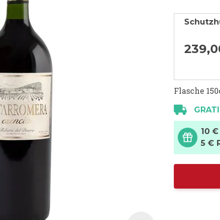
Schutzh
239,
0
Flasche 150
GRATI
10 €
5 € 