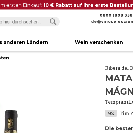
im ersten Einkauf:
10 € Rabatt auf Ihre erste Bestell
0800 1808 358
de@vinoseleccio
Suchen
Suchen
s anderen Ländern
Wein verschenken
sten
Ribera del 
MATA
MÁGN
Tempranill
92
Tim 
Die beste