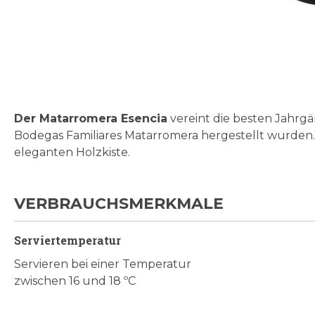
Zum
Anfang
der
Bildgalerie
Der Matarromera Esencia
vereint die besten Jahrgä
springen
Bodegas Familiares Matarromera hergestellt wurden. 
eleganten Holzkiste.
VERBRAUCHSMERKMALE
Serviertemperatur
Servieren bei einer Temperatur
zwischen 16 und 18 ºC