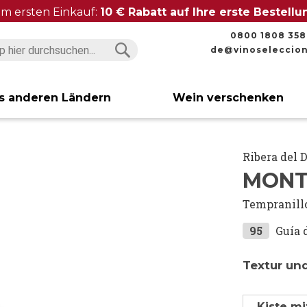
im ersten Einkauf:
10 € Rabatt auf Ihre erste Bestell
0800 1808 358
de@vinoseleccio
Suchen
Suchen
s anderen Ländern
Wein verschenken
Ribera del 
MONT
Tempranill
95
Guía 
Textur und
Kiste mi