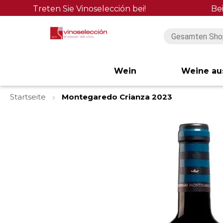
Treten Sie Vinoselección bei!
Be
Wein
Weine au
Startseite
Montegaredo Crianza 2023
Zum
Ende
der
Bildgalerie
springen