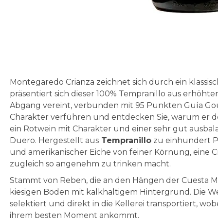
Zum
Anfang
der
Bildgalerie
Montegaredo Crianza zeichnet sich durch ein klassisc
springen
präsentiert sich dieser 100% Tempranillo aus erhöhter
Abgang vereint, verbunden mit 95 Punkten Guía Gour
Charakter verführen und entdecken Sie, warum er d
ein Rotwein mit Charakter und einer sehr gut ausbala
Duero. Hergestellt aus
Tempranillo
zu einhundert Pr
und amerikanischer Eiche von feiner Körnung, eine Cr
zugleich so angenehm zu trinken macht.
Stammt von Reben, die an den Hängen der Cuesta Ma
kiesigen Böden mit kalkhaltigem Hintergrund. Die W
selektiert und direkt in die Kellerei transportiert, wo
ihrem besten Moment ankommt.