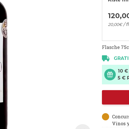
120,
0
/ f
20,
00
€
Flasche 75c
GRATI
10 €
5 € 
Concur
Vinos 