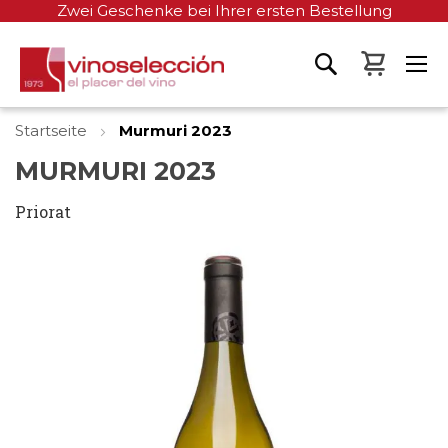
Zwei Geschenke bei Ihrer ersten Bestellung
Mein W
Startseite
Murmuri 2023
MURMURI 2023
Priorat
Zum
Ende
der
Bildgalerie
springen