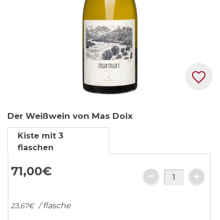
Zum
Der Weißwein von Mas Doix
Anfang
der
Kiste mit 3
Bildgalerie
flaschen
springen
71,
00
€
/ flasche
23,
67
€