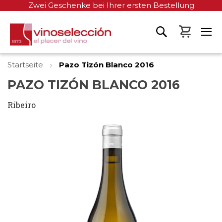
Zwei Geschenke bei Ihrer ersten Bestellung
Mein W
Startseite
Pazo Tizón Blanco 2016
PAZO TIZÓN BLANCO 2016
Ribeiro
Zum
Ende
der
Bildgalerie
springen