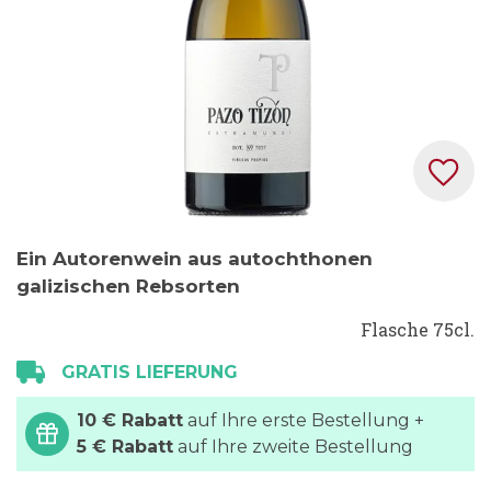
Zum
Ein Autorenwein aus autochthonen
Anfang
galizischen Rebsorten
der
Bildgalerie
Flasche 75cl.
springen
GRATIS LIEFERUNG
10 € Rabatt
auf Ihre erste Bestellung +
5 € Rabatt
auf Ihre zweite Bestellung