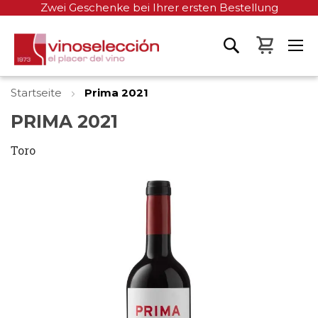
Zwei Geschenke bei Ihrer ersten Bestellung
Mein W
Startseite
Prima 2021
PRIMA 2021
Toro
Zum
Ende
der
Bildgalerie
springen