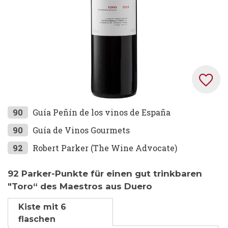
Zum
90
Guía Peñín de los vinos de España
Anfang
90
Guía de Vinos Gourmets
der
92
Robert Parker (The Wine Advocate)
Bildgalerie
springen
92 Parker-Punkte für einen gut trinkbaren
"Toro“ des Maestros aus Duero
Kiste mit 6
flaschen