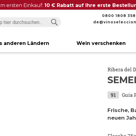
im ersten Einkauf:
10 € Rabatt auf Ihre erste Bestell
0800 1808 358
de@vinoseleccio
Suchen
Suchen
s anderen Ländern
Wein verschenken
Ribera del 
SEME
91
Guía 
Frische, 
neuen Ja
Flasche 75c