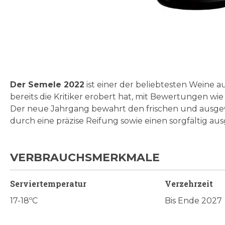
Zum
Anfang
der
Bildgalerie
Der Semele 2022
ist einer der beliebtesten Weine au
springen
bereits die Kritiker erobert hat, mit Bewertungen wi
Der neue Jahrgang b
ewahrt den frischen und ausge
durch eine präzise Reifung sowie einen sorgfältig a
VERBRAUCHSMERKMALE
Serviertemperatur
Verzehrzeit
17-18ºC
Bis Ende 2027