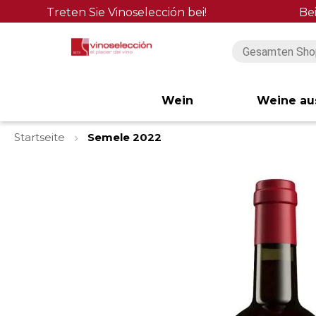
Treten Sie Vinoselección bei!
Be
Wein
Weine au
Startseite
Semele 2022
Zum
Ende
der
Bildgalerie
springen