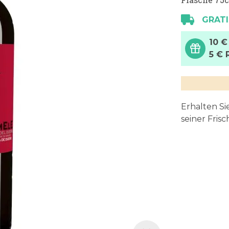
GRATI
10 €
5 € 
Erhalten Si
seiner Fris