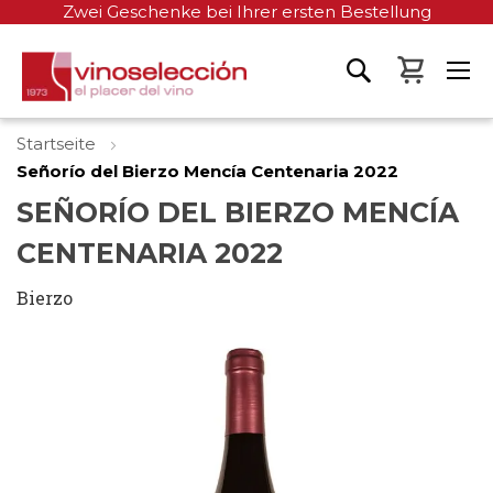
Zwei Geschenke bei Ihrer ersten Bestellung
Mein W
Startseite
Señorío del Bierzo Mencía Centenaria 2022
SEÑORÍO DEL BIERZO MENCÍA
CENTENARIA 2022
Bierzo
Zum
Ende
der
Bildgalerie
springen