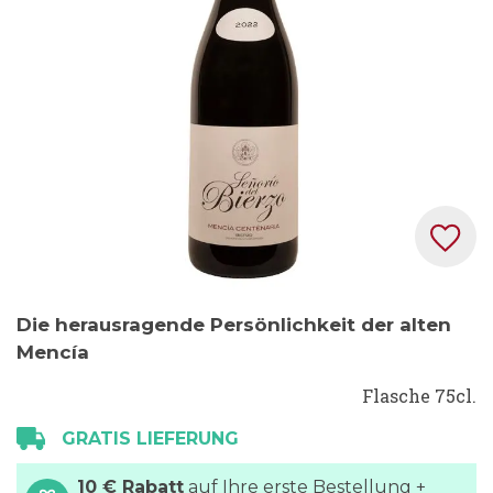
Zum
Die herausragende Persönlichkeit der alten
Anfang
Mencía
der
Bildgalerie
Flasche 75cl.
springen
GRATIS LIEFERUNG
10 € Rabatt
auf Ihre erste Bestellung +