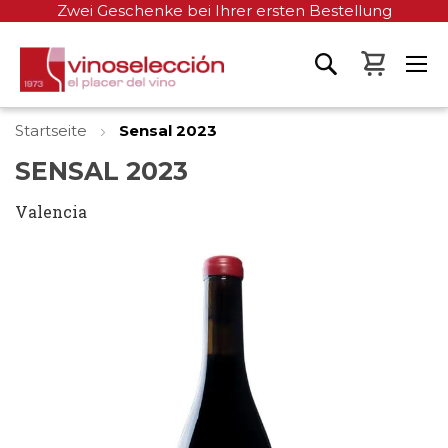
Zwei Geschenke bei Ihrer ersten Bestellung
Mein W
Startseite
Sensal 2023
SENSAL 2023
Valencia
Zum
Ende
der
Bildgalerie
springen