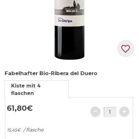
Zum
Fabelhafter Bio-Ribera del Duero
Anfang
der
Kiste mit 4
Bildgalerie
flaschen
springen
61,
80
€
/ flasche
15,
45
€