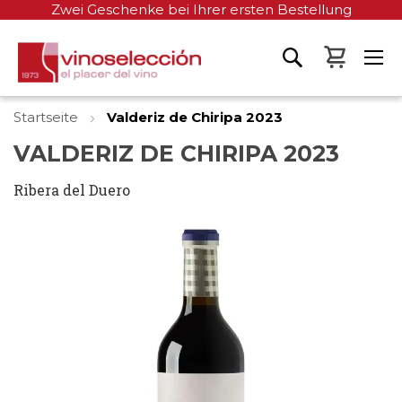
Zwei Geschenke bei Ihrer ersten Bestellung
Mein W
Startseite
Valderiz de Chiripa 2023
VALDERIZ DE CHIRIPA 2023
Ribera del Duero
Zum
Ende
der
Bildgalerie
springen