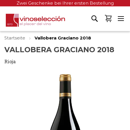
Zwei Geschenke bei Ihrer ersten Bestellung
Mein W
Startseite
Vallobera Graciano 2018
VALLOBERA GRACIANO 2018
Rioja
Zum
Ende
der
Bildgalerie
springen