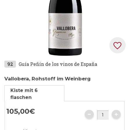
Zum
92
Guía Peñín de los vinos de España
Anfang
der
Vallobera, Rohstoff im Weinberg
Bildgalerie
Kiste mit 6
springen
flaschen
105,
00
€