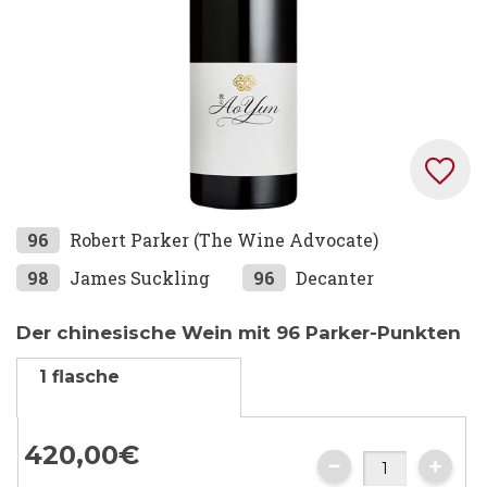
Zum
96
Robert Parker (The Wine Advocate)
Anfang
98
James Suckling
96
Decanter
der
Bildgalerie
Der chinesische Wein mit 96 Parker-Punkten
springen
1 flasche
420,
00
€