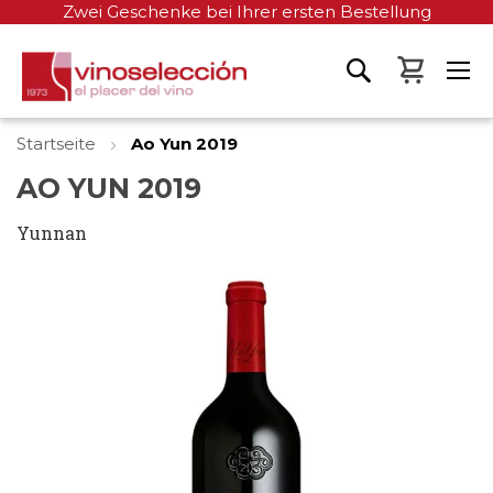
Zwei Geschenke bei Ihrer ersten Bestellung
Mein W
Startseite
Ao Yun 2019
AO YUN 2019
Yunnan
Zum
Ende
der
Bildgalerie
springen