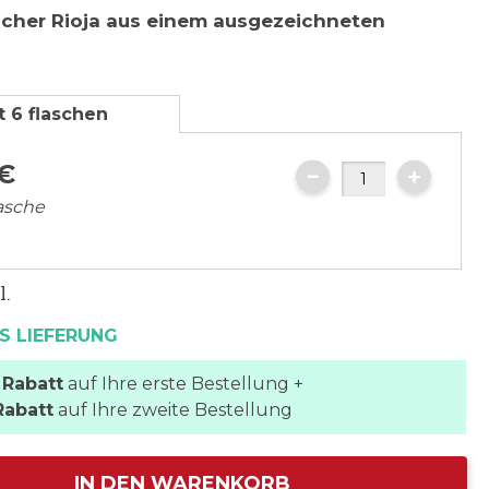
ischer Rioja aus einem ausgezeichneten
t 6 flaschen
€
lasche
l.
S LIEFERUNG
 Rabatt
auf Ihre erste Bestellung +
Rabatt
auf Ihre zweite Bestellung
IN DEN WARENKORB