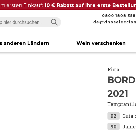
im ersten Einkauf:
10 € Rabatt auf Ihre erste Bestell
0800 1808 358
de@vinoseleccio
Suchen
Suchen
s anderen Ländern
Wein verschenken
Rioja
BORD
2021
Tempranill
92
Guía 
90
Jame