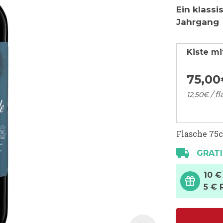
Ein klass
Jahrgang
Kiste mi
75,
00
/ f
12,
50
€
Flasche 75c
GRATI
10 €
5 € 