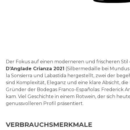
Zum
Anfang
der
Bildgalerie
springen
Der Fokus auf einen moderneren und frischeren Stil e
D’Anglade Crianza 2021
(Silbermedaille bei Mundus
la Sonsierra und Labastida hergestellt, zwei der beg
sind Komplexität, Eleganz und eine klare Absicht, 
Gründer der Bodegas Franco-Españolas: Frederick Ang
kam. Viel Geschichte in einem Rotwein, der sich heu
genussvolleren Profil präsentiert.
VERBRAUCHSMERKMALE