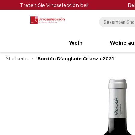
Treten Sie Vinoselección bei!
Be
Wein
Weine au
Startseite
Bordón D’anglade Crianza 2021
Zum
Ende
der
Bildgalerie
springen