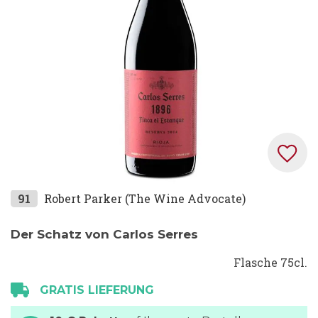
Zum
91
Robert Parker (The Wine Advocate)
Anfang
der
Der Schatz von Carlos Serres
Bildgalerie
Flasche 75cl.
springen
GRATIS LIEFERUNG