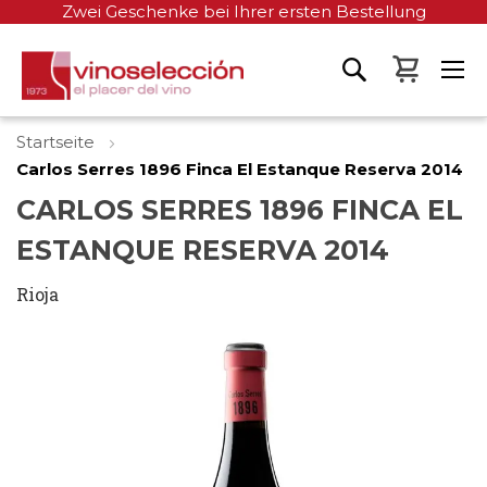
Zwei Geschenke bei Ihrer ersten Bestellung
Mein W
Startseite
Carlos Serres 1896 Finca El Estanque Reserva 2014
CARLOS SERRES 1896 FINCA EL
ESTANQUE RESERVA 2014
Rioja
Zum
Ende
der
Bildgalerie
springen