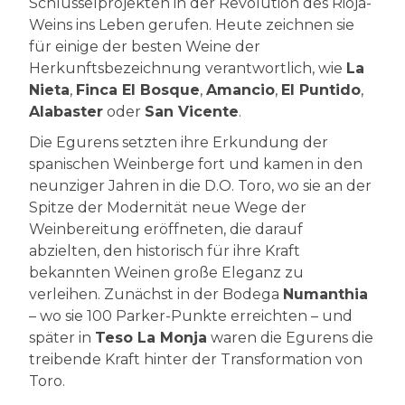
Schlüsselprojekten in der Revolution des Rioja-
Weins ins Leben gerufen. Heute zeichnen sie
für einige der besten Weine der
Herkunftsbezeichnung verantwortlich, wie
La
Nieta
,
Finca El Bosque
,
Amancio
,
El Puntido
,
Alabaster
oder
San Vicente
.
Die Egurens setzten ihre Erkundung der
spanischen Weinberge fort und kamen in den
neunziger Jahren in die D.O. Toro, wo sie an der
Spitze der Modernität neue Wege der
Weinbereitung eröffneten, die darauf
abzielten, den historisch für ihre Kraft
bekannten Weinen große Eleganz zu
verleihen. Zunächst in der Bodega
Numanthia
– wo sie 100 Parker-Punkte erreichten – und
später in
Teso La Monja
waren die Egurens die
treibende Kraft hinter der Transformation von
Toro.