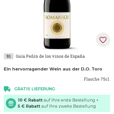
Zum
91
Guía Peñín de los vinos de España
Anfang
der
Ein hervorragender Wein aus der D.O. Toro
Bildgalerie
Flasche 75cl.
springen
GRATIS LIEFERUNG
10 € Rabatt
auf Ihre erste Bestellung +
5 € Rabatt
auf Ihre zweite Bestellung