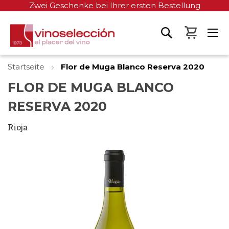
Zwei Geschenke bei Ihrer ersten Bestellung
Mein W
Startseite
Flor de Muga Blanco Reserva 2020
FLOR DE MUGA BLANCO
RESERVA 2020
Rioja
Zum
Ende
der
Bildgalerie
springen