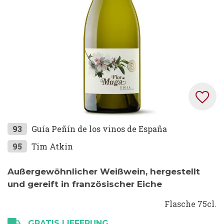
Zum
93
Guía Peñín de los vinos de España
Anfang
95
Tim Atkin
der
Bildgalerie
Außergewöhnlicher Weißwein, hergestellt
springen
und gereift in französischer Eiche
Flasche 75cl.
GRATIS LIEFERUNG