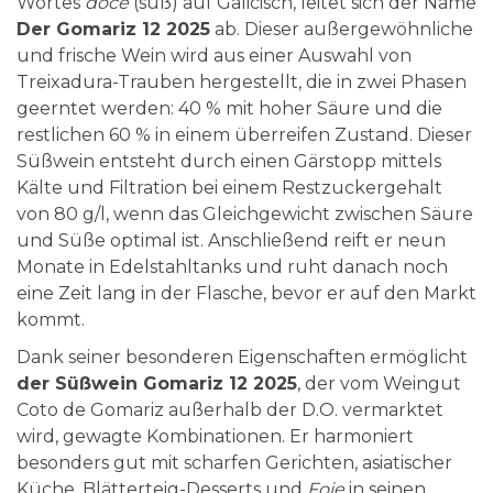
Wortes
doce
(süß) auf Galicisch, leitet sich der Name
Der Gomariz 12 2025
ab. Dieser außergewöhnliche
und frische Wein wird aus einer Auswahl von
Treixadura-Trauben hergestellt, die in zwei Phasen
geerntet werden: 40 % mit hoher Säure und die
restlichen 60 % in einem überreifen Zustand. Dieser
Süßwein entsteht durch einen Gärstopp mittels
Kälte und Filtration bei einem Restzuckergehalt
von 80 g/l, wenn das Gleichgewicht zwischen Säure
und Süße optimal ist. Anschließend reift er neun
Monate in Edelstahltanks und ruht danach noch
eine Zeit lang in der Flasche, bevor er auf den Markt
kommt.
Dank seiner besonderen Eigenschaften ermöglicht
der Süßwein Gomariz 12 2025
, der vom Weingut
Coto de Gomariz außerhalb der D.O. vermarktet
wird, gewagte Kombinationen. Er harmoniert
besonders gut mit scharfen Gerichten, asiatischer
Küche, Blätterteig-Desserts und
Foie
in seinen