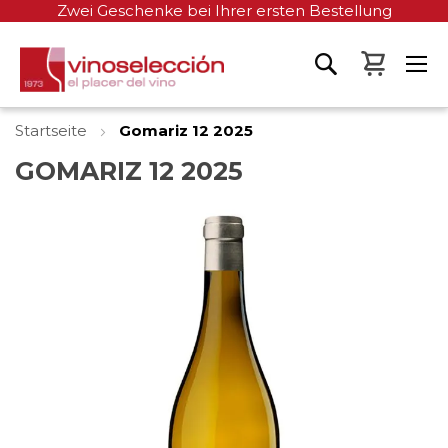
Zwei Geschenke bei Ihrer ersten Bestellung
Mein W
Startseite
Gomariz 12 2025
GOMARIZ 12 2025
Zum
Ende
der
Bildgalerie
springen