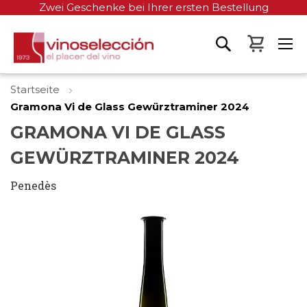
Zwei Geschenke bei Ihrer ersten Bestellung
Mein W
Startseite
Gramona Vi de Glass Gewürztraminer 2024
GRAMONA VI DE GLASS
GEWÜRZTRAMINER 2024
Penedès
Zum
Ende
der
Bildgalerie
springen