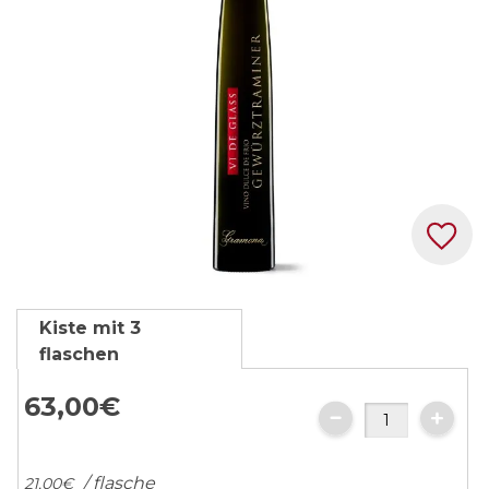
Zum
Kiste mit 3
Anfang
flaschen
der
Bildgalerie
63,
00
€
springen
/ flasche
21,
00
€