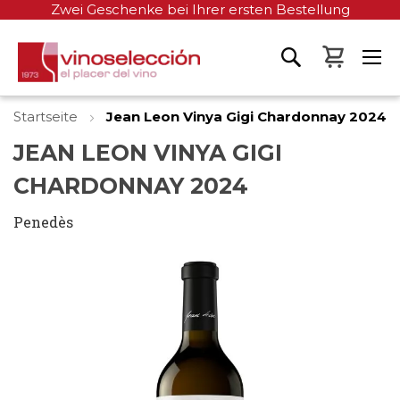
Zwei Geschenke bei Ihrer ersten Bestellung
Mein W
Startseite
Jean Leon Vinya Gigi Chardonnay 2024
JEAN LEON VINYA GIGI
CHARDONNAY 2024
Penedès
Zum
Ende
der
Bildgalerie
springen