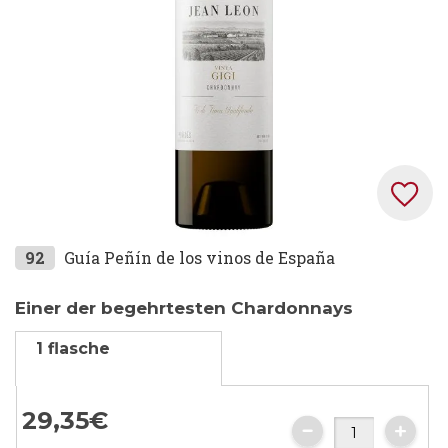
Zum
92
Guía Peñín de los vinos de España
Anfang
der
Einer der begehrtesten Chardonnays
Bildgalerie
1 flasche
springen
29,
35
€