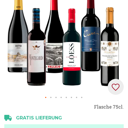
springen
Zum
Flasche 75cl.
Anfang
GRATIS LIEFERUNG
der
Bildgalerie