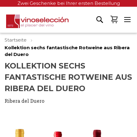
Zwei Geschenke bei Ihrer ersten Bestellung
Mein W
Startseite
Kollektion sechs fantastische Rotweine aus Ribera
del Duero
KOLLEKTION SECHS
FANTASTISCHE ROTWEINE AUS
RIBERA DEL DUERO
Ribera del Duero
Zum
Ende
der
Bildgalerie