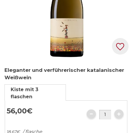
Zum
Eleganter und verführerischer katalanischer
Anfang
Weißwein
der
Bildgalerie
Kiste mit 3
springen
flaschen
56,
00
€
/ flasche
18,
67
€