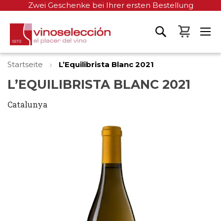
Zwei Geschenke bei Ihrer ersten Bestellung
Mein W
Startseite
L’Equilibrista Blanc 2021
L’EQUILIBRISTA BLANC 2021
Catalunya
Zum
Ende
der
Bildgalerie
springen