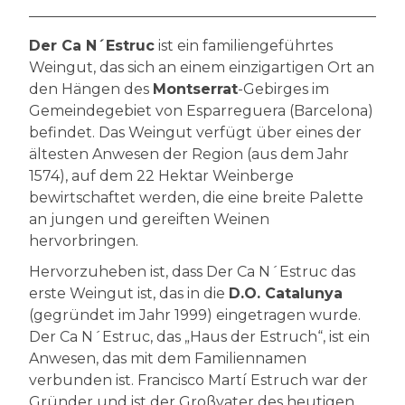
Der Ca N´Estruc
ist ein familiengeführtes
Weingut, das sich an einem einzigartigen Ort an
den Hängen des
Montserrat
-Gebirges im
Gemeindegebiet von Esparreguera (Barcelona)
befindet. Das Weingut verfügt über eines der
ältesten Anwesen der Region (aus dem Jahr
1574), auf dem 22 Hektar Weinberge
bewirtschaftet werden, die eine breite Palette
an jungen und gereiften Weinen
hervorbringen.
Hervorzuheben ist, dass Der Ca N´Estruc das
erste Weingut ist, das in die
D.O. Catalunya
(gegründet im Jahr 1999) eingetragen wurde.
Der Ca N´Estruc, das „Haus der Estruch“, ist ein
Anwesen, das mit dem Familiennamen
verbunden ist. Francisco Martí Estruch war der
Gründer und ist der Großvater des heutigen