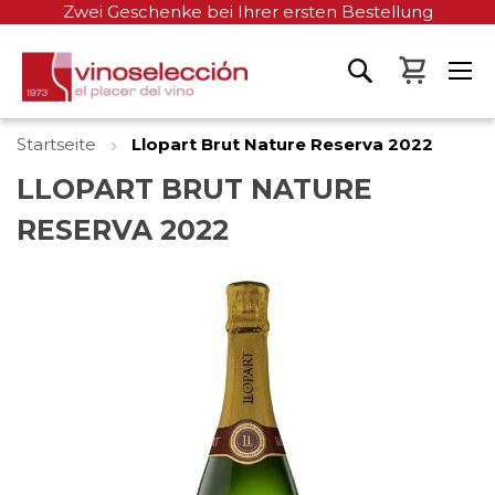
Zwei Geschenke bei Ihrer ersten Bestellung
Mein W
Startseite
Llopart Brut Nature Reserva 2022
LLOPART BRUT NATURE
RESERVA 2022
Zum
Ende
der
Bildgalerie
springen