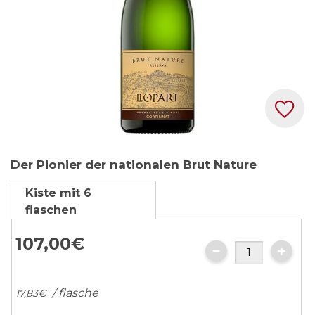
Zum
Der Pionier der nationalen Brut Nature
Anfang
der
Kiste mit 6
Bildgalerie
flaschen
springen
107,
00
€
/ flasche
17,
83
€