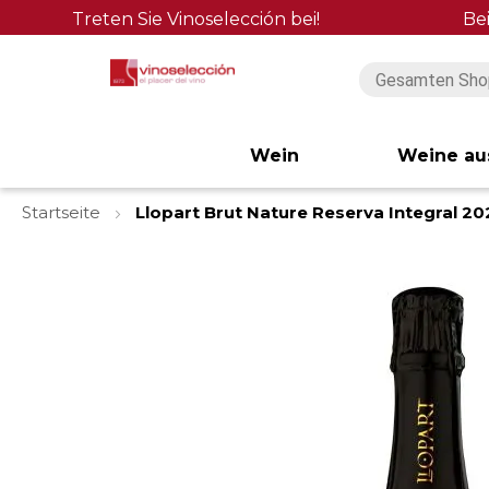
Treten Sie Vinoselección bei!
Be
Wein
Weine au
Startseite
Llopart Brut Nature Reserva Integral 20
Zum
Ende
der
Bildgalerie
springen