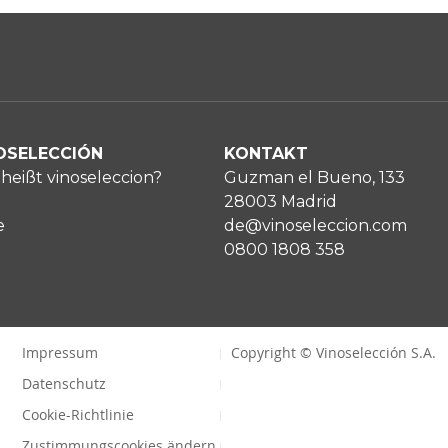
OSELECCIÓN
KONTAKT
heißt vinoseleccion?
Guzman el Bueno, 133
28003 Madrid
e
de@vinoseleccion.com
0800 1808 358
Impressum
Copyright © Vinoselección S.A.
Datenschutz
Cookie-Richtlinie
Zustimmungscookies ändern