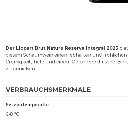
Zum
Anfang
der
Bildgalerie
Der Llopart Brut Nature Reserva Integral 2023
biet
springen
diesem Schaumwein einen lebhaften und fröhlichen C
Cremigkeit, Tiefe und einem Gefühl von Frische. Ein 
zu genießen.
VERBRAUCHSMERKMALE
Serviertemperatur
6-8 ºC