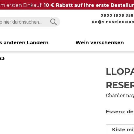
im ersten Einkauf:
10 € Rabatt auf Ihre erste Bestell
0800 1808 358
de@vinoseleccio
Suchen
Suchen
s anderen Ländern
Wein verschenken
23
LLOP
RESER
Chardonna
Essenz de
Kiste mi