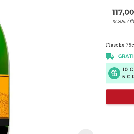
117,
0
/ f
19,
50
€
Flasche 75c
GRATI
10 €
5 € 