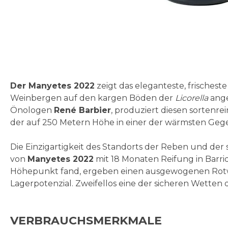
Zum
Anfang
der
Bildgalerie
Der Manyetes 2022
zeigt das eleganteste, frischeste
springen
Weinbergen auf den kargen Böden der
Licorella
ange
Önologen
René Barbier
, produziert diesen sortenr
der auf 250 Metern Höhe in einer der wärmsten Gege
Die Einzigartigkeit des Standorts der Reben und der 
von
Manyetes 2022
mit 18 Monaten Reifung in Barri
Höhepunkt fand, ergeben einen ausgewogenen Rotwe
Lagerpotenzial. Zweifellos eine der sicheren Wetten
VERBRAUCHSMERKMALE