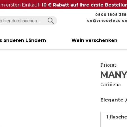
im ersten Einkauf:
10 € Rabatt auf Ihre erste Bestell
0800 1808 358
de@vinoseleccio
Suchen
Suchen
s anderen Ländern
Wein verschenken
Priorat
MANY
Cariñena
Elegante ‚
1 flasch