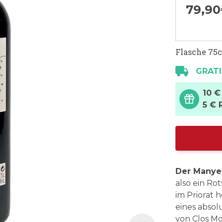
79,
90
Flasche 75c
GRATI
10 €
5 € 
Der Manye
also ein Ro
im Priorat 
eines absol
von Clos M