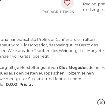
Region, prä
und zuglei
Ref.
AGR-DT0996
 und mineralischste Profil der Cariñena, die in alten
baut wird. Clos Mogador, das Weingut im Besitz des
einen Wein aus den Trauben des Weinbergs Les Manyetes
nden von Gratallops liegt.
sorgfältige Herstellungsstil von
Clos Mogador
, der im Fa
ques aus den besten europäischen Hölzern seinen
in mit guter Struktur und fantastischem
 der
D.O.Q. Priorat
.