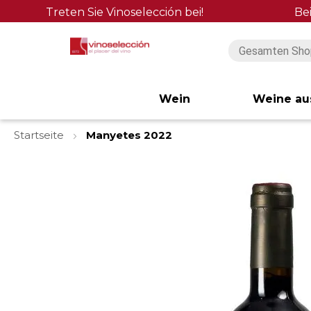
Treten Sie Vinoselección bei!
Be
Wein
Weine au
Startseite
Manyetes 2022
Zum
Ende
der
Bildgalerie
springen