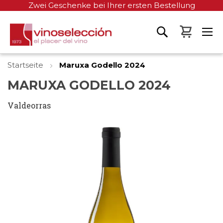
Zwei Geschenke bei Ihrer ersten Bestellung
Mein W
Startseite
Maruxa Godello 2024
MARUXA GODELLO 2024
Valdeorras
Zum
Ende
der
Bildgalerie
springen