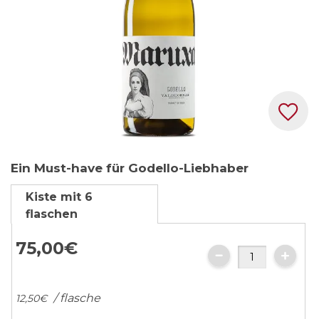
Zum
Ein Must-have für Godello-Liebhaber
Anfang
der
Kiste mit 6
Bildgalerie
flaschen
springen
75,
00
€
/ flasche
12,
50
€