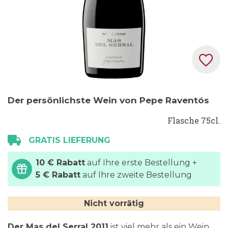
Zum
Der persönlichste Wein von Pepe Raventós
Anfang
der
Flasche 75cl.
Bildgalerie
GRATIS LIEFERUNG
springen
10 € Rabatt
auf Ihre erste Bestellung +
5 € Rabatt
auf Ihre zweite Bestellung
Nicht vorrätig
Der Mas del Serral 2011
ist viel mehr als ein Wein,