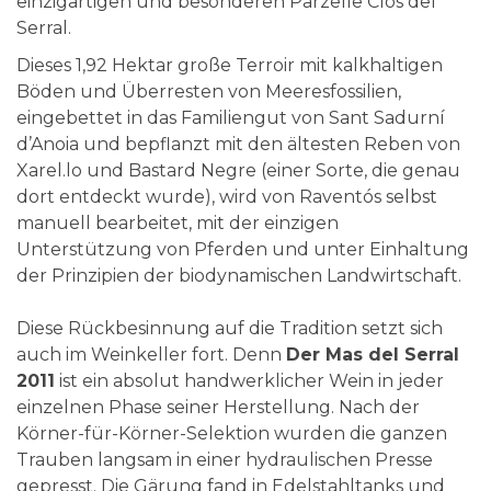
einzigartigen und besonderen Parzelle Clos del
Serral.
Dieses 1,92 Hektar große Terroir mit kalkhaltigen
Böden und Überresten von Meeresfossilien,
eingebettet in das Familiengut von Sant Sadurní
d’Anoia und bepflanzt mit den ältesten Reben von
Xarel.lo und Bastard Negre (einer Sorte, die genau
dort entdeckt wurde), wird von Raventós selbst
manuell bearbeitet, mit der einzigen
Unterstützung von Pferden und unter Einhaltung
der Prinzipien der biodynamischen Landwirtschaft.
Diese Rückbesinnung auf die Tradition setzt sich
auch im Weinkeller fort. Denn
Der Mas del Serral
2011
ist ein absolut handwerklicher Wein in jeder
einzelnen Phase seiner Herstellung. Nach der
Körner-für-Körner-Selektion wurden die ganzen
Trauben langsam in einer hydraulischen Presse
gepresst. Die Gärung fand in Edelstahltanks und