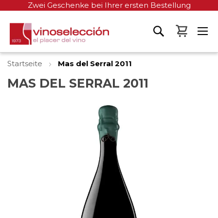
Zwei Geschenke bei Ihrer ersten Bestellung
Mein W
Startseite
Mas del Serral 2011
MAS DEL SERRAL 2011
Zum
Ende
der
Bildgalerie
springen