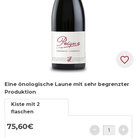
Zum
Eine önologische Laune mit sehr begrenzter
Anfang
Produktion
der
Bildgalerie
Kiste mit 2
springen
flaschen
75,
60
€