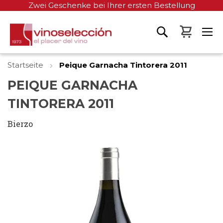
Zwei Geschenke bei Ihrer ersten Bestellung
Mein W
Startseite
Peique Garnacha Tintorera 2011
PEIQUE GARNACHA
TINTORERA 2011
Bierzo
Zum
Ende
der
Bildgalerie
springen