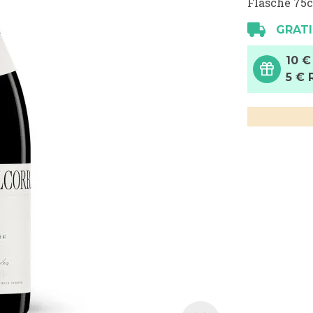
Flasche 75c
GRATI
10 €
5 € 