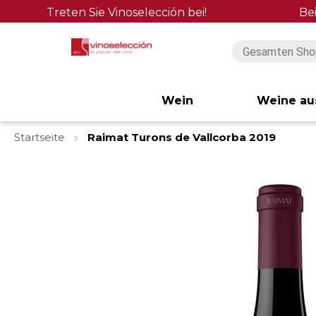
Treten Sie Vinoselección bei!
Be
Wein
Weine au
Startseite
Raimat Turons de Vallcorba 2019
Zum
Ende
der
Bildgalerie
springen