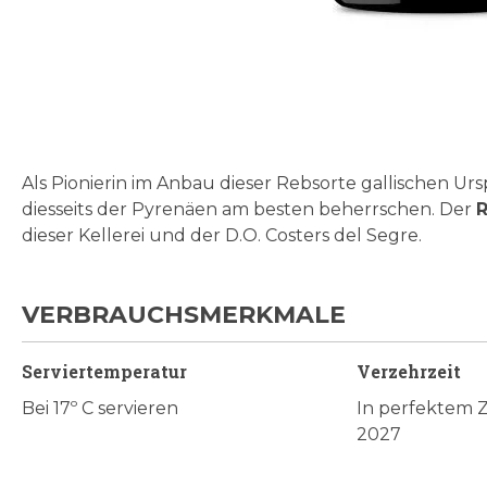
Zum
Anfang
der
Bildgalerie
Als Pionierin im Anbau dieser Rebsorte gallischen Urs
springen
diesseits der Pyrenäen am besten beherrschen. Der
R
dieser Kellerei und der D.O. Costers del Segre.
VERBRAUCHSMERKMALE
Serviertemperatur
Verzehrzeit
Bei 17º C servieren
In perfektem 
2027