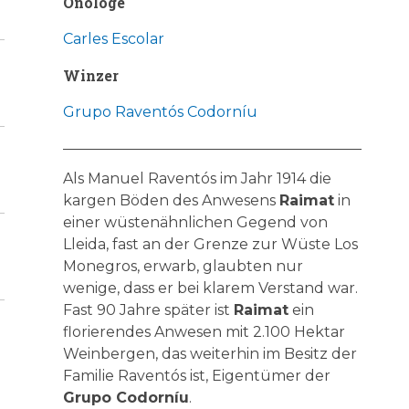
Önologe
Carles Escolar
Winzer
Grupo Raventós Codorníu
Als Manuel Raventós im Jahr 1914 die
kargen Böden des Anwesens
Raimat
in
einer wüstenähnlichen Gegend von
Lleida, fast an der Grenze zur Wüste Los
Monegros, erwarb, glaubten nur
wenige, dass er bei klarem Verstand war.
Fast 90 Jahre später ist
Raimat
ein
florierendes Anwesen mit 2.100 Hektar
Weinbergen, das weiterhin im Besitz der
Familie Raventós ist, Eigentümer der
Grupo Codorníu
.