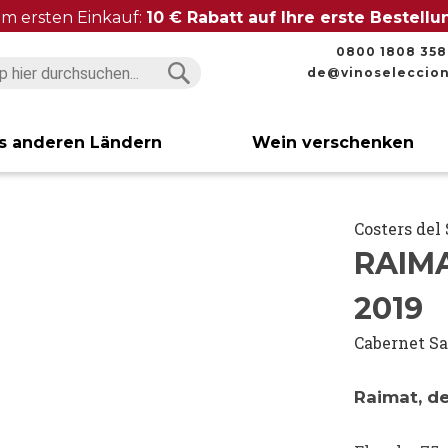
im ersten Einkauf:
10 € Rabatt auf Ihre erste Bestell
0800 1808 358
de@vinoseleccio
Suchen
Suchen
s anderen Ländern
Wein verschenken
Costers del
RAIM
2019
Cabernet S
Raimat, d