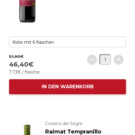
51,
90
€
46,
40
€
7,
73
€
/ flasche
IN DEN WARENKORB
Costers del Segre
Raimat Tempranillo