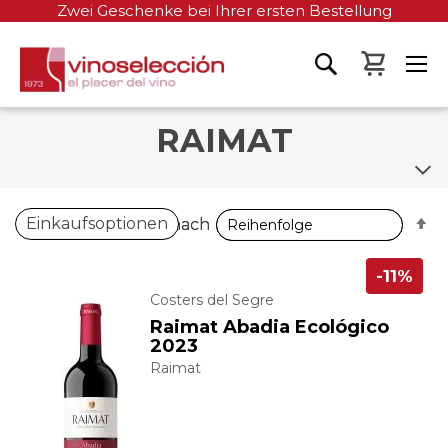
Zwei Geschenke bei Ihrer ersten Bestellung
Mein W
RAIMAT
A
A
Einkaufsoptionen
Sortieren nach
Sortieren nach
so
so
-11%
Costers del Segre
Raimat Abadia Ecológico
2023
Raimat