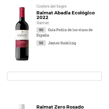
Costers del Segre
Raimat Abadia Ecológico
2022
Raimat
90
Guía Peñín de los vinos de
España
90
James Suckling
Raimat Zero Rosado