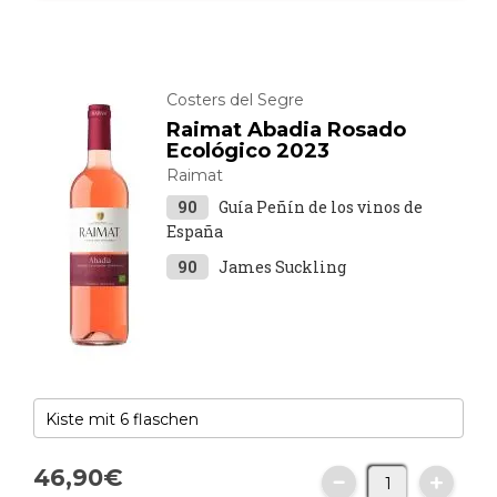
Costers del Segre
Raimat Abadia Rosado
Ecológico 2023
Raimat
90
Guía Peñín de los vinos de
España
90
James Suckling
46,
90
€