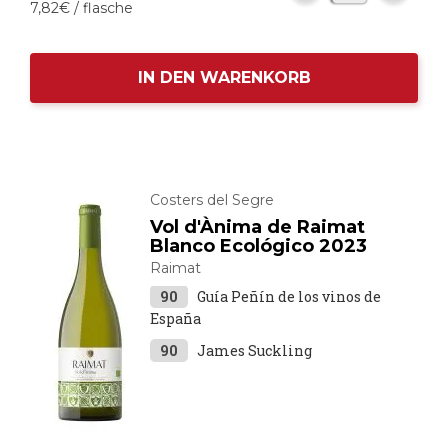
7,
82
€
/ flasche
IN DEN WARENKORB
Costers del Segre
Vol d'Ànima de Raimat
Blanco Ecológico 2023
Raimat
90
Guía Peñín de los vinos de
España
90
James Suckling