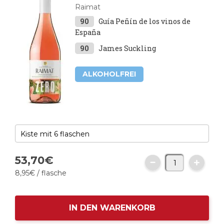
Raimat
90
Guía Peñín de los vinos de
España
90
James Suckling
ALKOHOLFREI
53,
70
€
8,
95
€
/ flasche
IN DEN WARENKORB