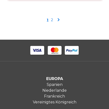
Seite
Sie
Seite
Seite
1
2
lesen
gerade
die
Seite
EUROPA
Spanien
Niederlande
Frankreich
Vereinigtes Königreich