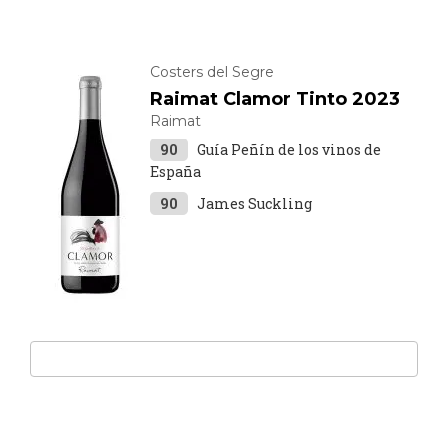
Costers del Segre
Raimat Clamor Tinto 2023
Raimat
90
Guía Peñín de los vinos de
España
90
James Suckling