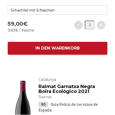
59,
00
€
9,
83
€
/ flasche
IN DEN WARENKORB
Catalunya
Raimat Garnatxa Negra
Boira Ecológico 2021
Raimat
90
Guía Peñín de los vinos de
España