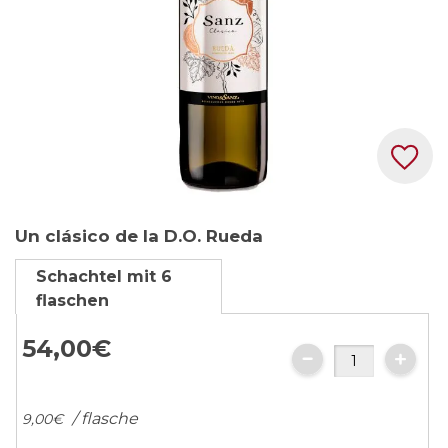
Zum
Un clásico de la D.O. Rueda
Anfang
der
Schachtel mit 6
Bildgalerie
flaschen
springen
54,
00
€
/ flasche
9,
00
€