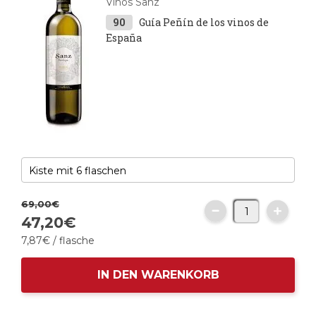
Vinos Sanz
90
Guía Peñín de los vinos de
España
69,
00
€
47,
20
€
7,
87
€
/ flasche
IN DEN WARENKORB