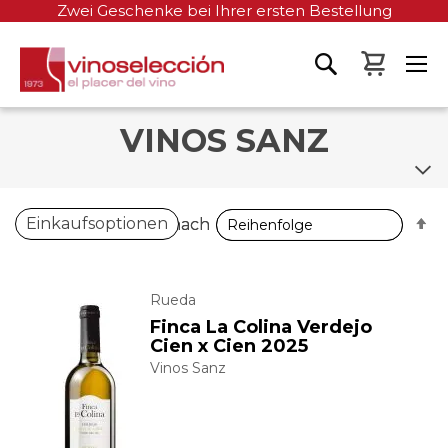
Zwei Geschenke bei Ihrer ersten Bestellung
Mein W
VINOS SANZ
A
A
Einkaufsoptionen
Sortieren nach
Sortieren nach
so
so
Rueda
Finca La Colina Verdejo
Cien x Cien 2025
Vinos Sanz