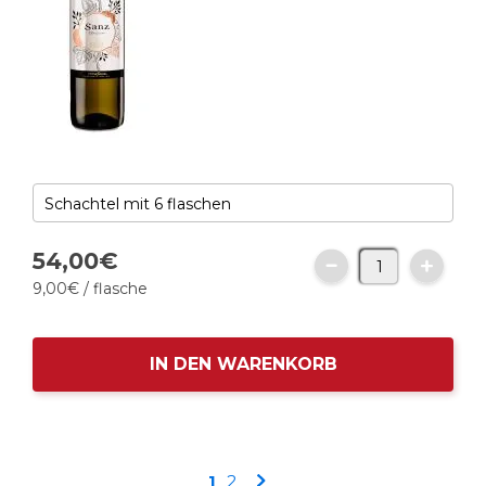
54,
00
€
9,
00
€
/ flasche
IN DEN WARENKORB
Seite
Sie
Seite
Seite
1
2