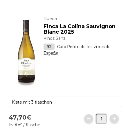
Rueda
Finca La Colina Sauvignon
Blanc 2025
Vinos Sanz
92
Guía Peñín de los vinos de
España
47,
70
€
15,
90
€
/ flasche