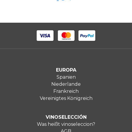
lesen
gerade
die
Seite
EUROPA
Spanien
Niederlande
Frankreich
Vereinigtes Königreich
VINOSELECCIÓN
Was heißt vinoseleccion?
AGB