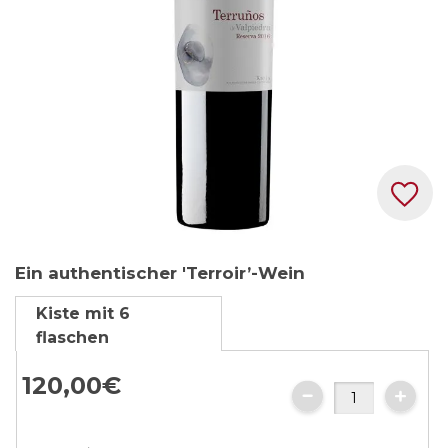
Zum
Ein authentischer 'Terroir’-Wein
Anfang
der
Kiste mit 6
Bildgalerie
flaschen
springen
120,
00
€