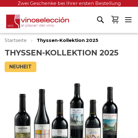
Zwei Geschenke bei Ihrer ersten Bestellung
Mein W
Startseite
Thyssen-Kollektion 2025
THYSSEN-KOLLEKTION 2025
Zum
NEUHEIT
Ende
der
Bildgalerie
springen