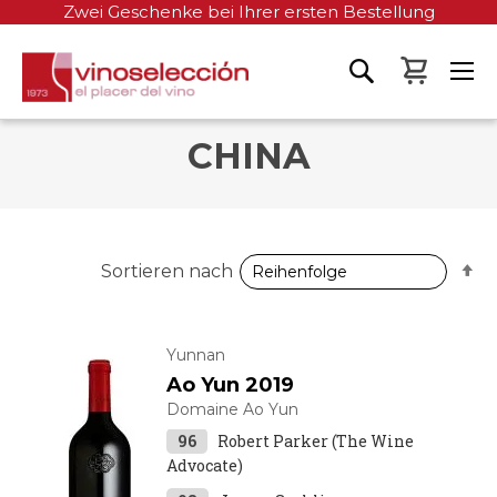
Zwei Geschenke bei Ihrer ersten Bestellung
Mein W
CHINA
A
Sortieren nach
so
Yunnan
Ao Yun 2019
Domaine Ao Yun
96
Robert Parker (The Wine
Advocate)