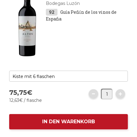
Bodegas Luzón
92
Guía Peñín de los vinos de
España
75
,
75
€
12,
63
€
/ flasche
IN DEN WARENKORB