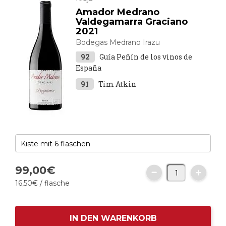
Amador Medrano
Valdegamarra Graciano
2021
Bodegas Medrano Irazu
92
Guía Peñín de los vinos de
España
91
Tim Atkin
99,
00
€
16,
50
€
/ flasche
IN DEN WARENKORB