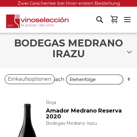
Zwei Geschenke bei Ihrer ersten Bestellung
Mein W
BODEGAS MEDRANO
IRAZU
A
A
Einkaufsoptionen
Sortieren nach
Sortieren nach
so
so
Rioja
Amador Medrano Reserva
2020
Bodegas Medrano Irazu