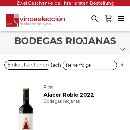
Zwei Geschenke bei Ihrer ersten Bestellung
Mein W
BODEGAS RIOJANAS
A
A
Einkaufsoptionen
Sortieren nach
Sortieren nach
so
so
Rioja
Alacer Roble 2022
Bodegas Riojanas