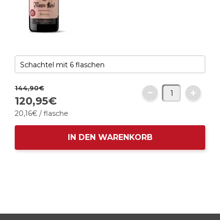
144,
90
€
120,
95
€
20,
16
€
/ flasche
IN DEN WARENKORB