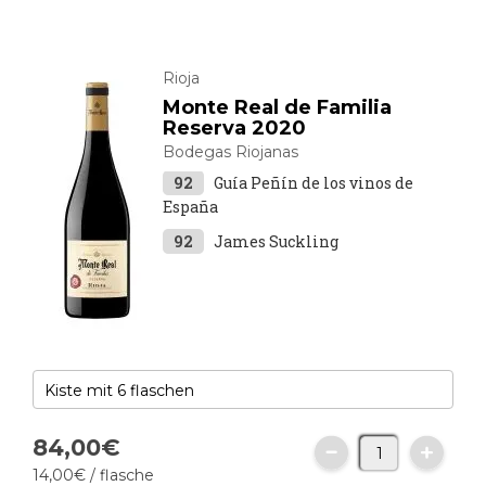
Rioja
Monte Real de Familia
Reserva 2020
Bodegas Riojanas
92
Guía Peñín de los vinos de
España
92
James Suckling
84,
00
€
14,
00
€
/ flasche