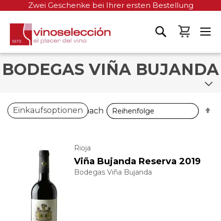
Zwei Geschenke bei Ihrer ersten Bestellung
Mein W
BODEGAS VIÑA BUJANDA
A
A
Einkaufsoptionen
Sortieren nach
Sortieren nach
so
so
Rioja
Viña Bujanda Reserva 2019
Bodegas Viña Bujanda