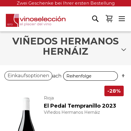
Zwei Geschenke bei Ihrer ersten Bestellung
Mein W
VIÑEDOS HERMANOS
HERNÁIZ
A
A
Einkaufsoptionen
Sortieren nach
Sortieren nach
so
so
-28%
Rioja
El Pedal Tempranillo 2023
Viñedos Hermanos Hernáiz