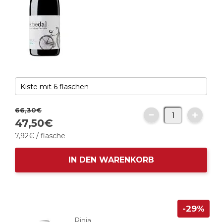
66,
30
€
47,
50
€
7,
92
€
/ flasche
IN DEN WARENKORB
-29%
Rioja