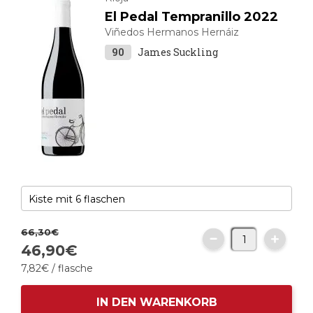
El Pedal Tempranillo 2022
Viñedos Hermanos Hernáiz
90
James Suckling
66,
30
€
46,
90
€
7,
82
€
/ flasche
IN DEN WARENKORB