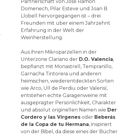
Partnerschaft von José Ramón
Domenech, Pilar Esteve und Joan B.
Llobell hervorgegangen ist – drei
Freunden mit über einem Jahrzehnt
Erfahrung in der Welt der
Weinherstellung.
Aus ihren Mikroparzellen in der
Unterzone Clariano der
D.O. Valencia
,
bepflanzt mit Monastrell, Tempranillo,
Garnacha Tintorera und anderen
heimischen, wiederentdeckten Sorten
wie Arco, Ull de Perdiu oder Valensí,
entstehen echte Garagenweine mit
ausgeprägter Persönlichkeit, Charakter
und absolut originellen Namen wie
Der
Cordero y las Vírgenes
oder
Beberás
de la Copa de tu Hermana
, inspiriert
von der Bibel, da diese eines der Bücher