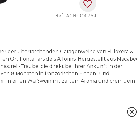
Ref.
AGR-DO0769
iner der überraschenden Garagenweine von Fil·loxera &
chen Ort Fontanars dels Alforins. Hergestellt aus Macabe
strell-Traube, die direkt bei ihrer Ankunft in der
 von 8 Monaten in französischen Eichen- und
 ihn in einen Weißwein mit zartem Aroma und cremigem