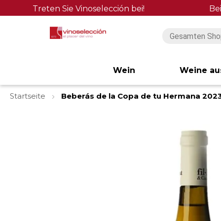
Treten Sie Vinoselección bei!
Be
Wein
Weine au
Startseite
Beberás de la Copa de tu Hermana 202
Zum
Ende
der
Bildgalerie
springen