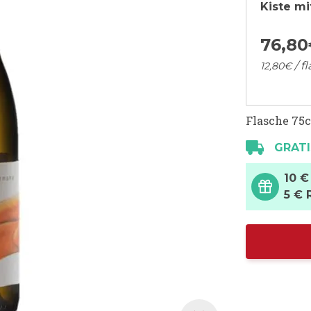
Kiste mi
76,
80
/ f
12,
80
€
Flasche 75c
GRATI
10 €
5 € 