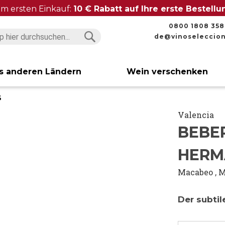
im ersten Einkauf:
10 € Rabatt auf Ihre erste Bestell
0800 1808 358
de@vinoseleccio
Suchen
Suchen
s anderen Ländern
Wein verschenken
3
Valencia
BEBER
HERM
Macabeo
,
M
Der subtil