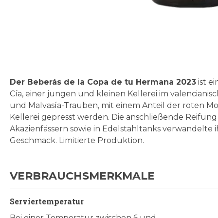
Zum
Anfang
der
Bildgalerie
Der Beberás de la Copa de tu Hermana 2023
ist e
springen
Cía, einer jungen und kleinen Kellerei im valencianis
und Malvasía-Trauben, mit einem Anteil der roten Mona
Kellerei gepresst werden. Die anschließende Reifung
Akazienfässern sowie in Edelstahltanks verwandelte
Geschmack. Limitierte Produktion.
VERBRAUCHSMERKMALE
Serviertemperatur
Bei einer Temperatur zwischen 6 und