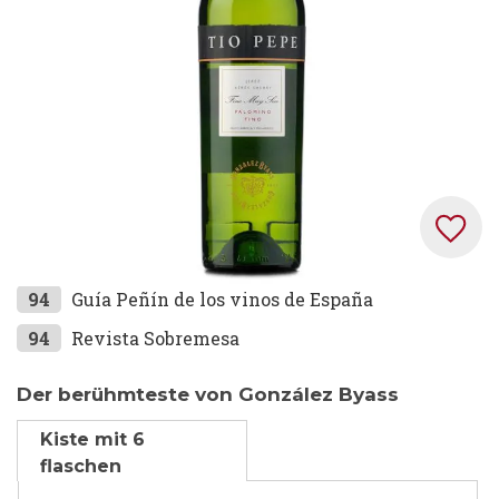
Zum
94
Guía Peñín de los vinos de España
Anfang
94
Revista Sobremesa
der
Bildgalerie
Der berühmteste von González Byass
springen
Kiste mit 6
flaschen