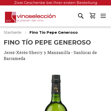
Zwei Geschenke bei Ihrer ersten Bestellung
Mein W
Startseite
Fino Tío Pepe Generoso
FINO TÍO PEPE GENEROSO
Jerez-Xérès-Sherry y Manzanilla - Sanlúcar de
Barrameda
Zum
Ende
der
Bildgalerie
springen