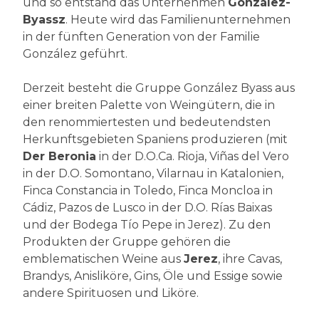
und so entstand das Unternehmen
González-
Byassz
. Heute wird das Familienunternehmen
in der fünften Generation von der Familie
González geführt.
Derzeit besteht die Gruppe González Byass aus
einer breiten Palette von Weingütern, die in
den renommiertesten und bedeutendsten
Herkunftsgebieten Spaniens produzieren (mit
Der Beronia
in der D.O.Ca. Rioja, Viñas del Vero
in der D.O. Somontano, Vilarnau in Katalonien,
Finca Constancia in Toledo, Finca Moncloa in
Cádiz, Pazos de Lusco in der D.O. Rías Baixas
und der Bodega Tío Pepe in Jerez). Zu den
Produkten der Gruppe gehören die
emblematischen Weine aus
Jerez
, ihre Cavas,
Brandys, Anisliköre, Gins, Öle und Essige sowie
andere Spirituosen und Liköre.